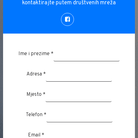
kontaktirajte putem društvenih mreža
M
Ime i prezime
*
j
e
s
Adresa
*
t
o
Mjesto
*
E
m
a
Telefon
*
i
l
A
Email
*