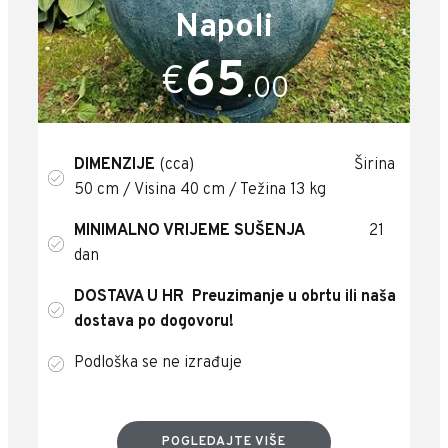
Napoli
65
€
.00
DIMENZIJE
(cca) Širina
50 cm / Visina 40 cm / Težina 13 kg
MINIMALNO VRIJEME SUŠENJA
21
dan
DOSTAVA U HR
Preuzimanje u obrtu ili naša
dostava po dogovoru!
Podloška se ne izrađuje
POGLEDAJTE VIŠE