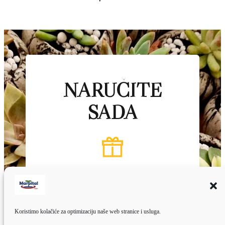
NARUČITE
SADA
Upotpunite svoj dom predivnim
ukrasnim teglama za cvijeće
napravljenim od celuloze i betona.
Koristimo kolačiće za optimizaciju naše web stranice i usluga.