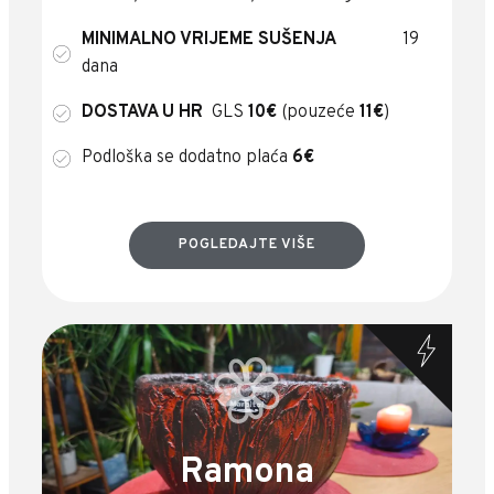
MINIMALNO VRIJEME SUŠENJA
19
dana
DOSTAVA U HR
GLS
10€
(pouzeće
11€
)
Podloška se dodatno plaća
6€
POGLEDAJTE VIŠE
Ramona