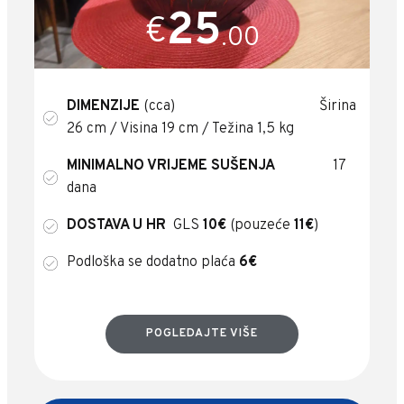
25
€
.00
DIMENZIJE
(cca) Širina
26 cm / Visina 19 cm / Težina 1,5 kg
MINIMALNO VRIJEME SUŠENJA
17
dana
DOSTAVA U HR
GLS
10€
(pouzeće
11€
)
Podloška se dodatno plaća
6€
POGLEDAJTE VIŠE