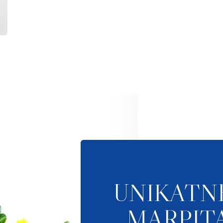
UNIKATN
MARPITA