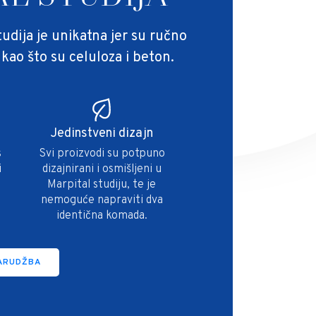
tudija je unikatna jer su ručno
 kao što su celuloza i beton.
Jedinstveni dizajn
s
Svi proizvodi su potpuno
i
dizajnirani i osmišljeni u
Marpital studiju, te je
nemoguće napraviti dva
identična komada.
ARUDŽBA