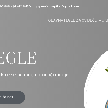
80 888 / 91 610 8470
majamarpital@gmail.com
GLAVNA
TEGLE ZA CVIJEĆE
UK
EGLE
e koje se ne mogu pronaći nigdje
ajte nas