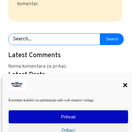
komentar.
Search
Latest Comments
Nema komentara za prikaz.
Latest Posts
Sajmovi u Marini Kaštela i Daruvaru
Marpital u časopisu “Dom&Dizajn”
Grad Glina i Marpital
Koristimo kolačiće za optimizaciju naše web stranice i usluga.
Nastup na Eurosongu
Godina tegle Alabama
Prihvati
Odbaci