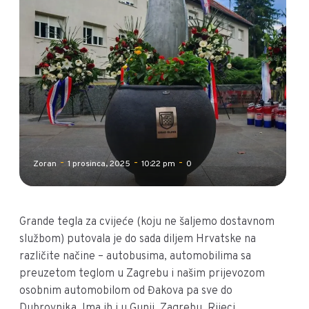
-
-
-
Zoran
1 prosinca, 2025
10:22 pm
0
Grande tegla za cvijeće (koju ne šaljemo dostavnom
službom) putovala je do sada diljem Hrvatske na
različite načine – autobusima, automobilima sa
preuzetom teglom u Zagrebu i našim prijevozom
osobnim automobilom od Đakova pa sve do
Dubrovnika. Ima ih i u Gunji, Zagrebu, Rijeci,