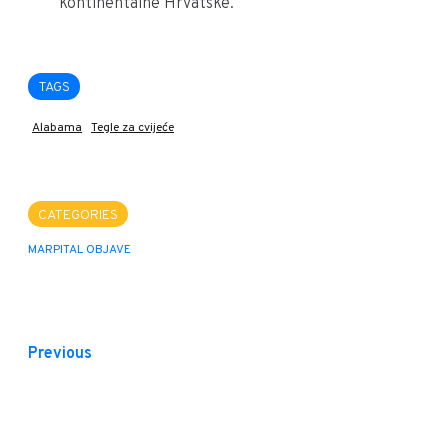
kontinentalne Hrvatske.
TAGS
Alabama
Tegle za cvijeće
CATEGORIES
MARPITAL OBJAVE
Previous