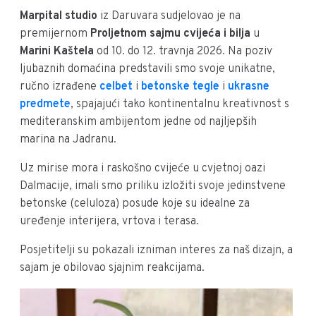
Marpital studio
iz Daruvara sudjelovao je na
premijernom
Proljetnom sajmu cvijeća i bilja
u
Marini Kaštela
od 10. do 12. travnja 2026. Na poziv
ljubaznih domaćina predstavili smo svoje unikatne,
ručno izrađene
celbet
i
betonske tegle
i
ukrasne
predmete
, spajajući tako kontinentalnu kreativnost s
mediteranskim ambijentom jedne od najljepših
marina na Jadranu.
Uz mirise mora i raskošno cvijeće u cvjetnoj oazi
Dalmacije, imali smo priliku izložiti svoje jedinstvene
betonske (celuloza) posude koje su idealne za
uređenje interijera, vrtova i terasa.
Posjetitelji su pokazali izniman interes za naš dizajn, a
sajam je obilovao sjajnim reakcijama.