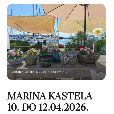
-
-
-
Zoran
28 lipnja, 2026
6:51 pm
0
MARINA KAŠTELA
10. DO 12.04.2026.