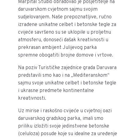
Marpital Studio obradovao je posjetitelje na
daruvarskom cvjetnom sajmu svojim
sudjelovanjem. Naše prepoznatljive, ručno
izrađene unikatne celbet i betonske tegle za
cvijeće savršeno su se uklopile u proljetnu
atmosferu, donoseći dašak kreativnosti u
prekrasan ambijent Julijevog parka
spremne obogatiti brojne domove i vrtove.
Na poziv Turističke zajednice grada Daruvara
predstavili smo kao i na „Mediteranskom“
sajmu svoje unikatne celbet i betonske tegle
i ukrasne predmete kontinentalne
kreativnosti.
Uz mirise i raskošno cvijeće u cvjetnoj oazi
daruvarskog gradskog parka, imali smo
priliku izložiti svoje jedinstvene betonske
(celuloza) posude koje su idealne za uređenje