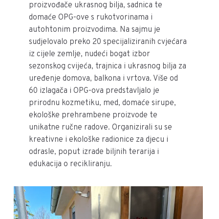
proizvođače ukrasnog bilja, sadnica te
domaće OPG-ove s rukotvorinama i
autohtonim proizvodima. Na sajmu je
sudjelovalo preko 20 specijaliziranih cvjećara
iz cijele zemlje, nudeći bogat izbor
sezonskog cvijeća, trajnica i ukrasnog bilja za
uređenje domova, balkona i vrtova. Više od
60 izlagača i OPG-ova predstavljalo je
prirodnu kozmetiku, med, domaće sirupe,
ekološke prehrambene proizvode te
unikatne ručne radove. Organizirali su se
kreativne i ekološke radionice za djecu i
odrasle, poput izrade biljnih terarija i
edukacija o recikliranju.