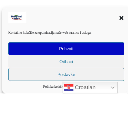
Koristimo kolačiće za optimizaciju naše web stranice i usluga.
Prihvati
Odbaci
Postavke
Croatian
Politika kolačića
Zaštita privatnosti