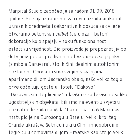
Marpital Studio započeo je sa radom 01. 09. 2018.
godine. Specijalizirani smo za ručnu izradu unikatnih
ukrasnih predmeta i dekorativnih posuda za cvijeće.
Stvaramo betonske i
celbet
(celuloza – beton)
dekoracije koje spajaju visoku funkcionalnost i
estetsku vrijednost. Dio proizvoda je prepoznatljiv po
detaljima poput predivnih motiva europskog ginka
(simbola Daruvara), što ih čini idealnim autohtonim
poklonom. Obogatili smo svojim kreacijama
apartmane diljem Jadranske obale, naše velike tegle
prve dočekuju goste u Hotelu “Đakovo” i
“Daruvarskim Toplicama”, ukrašene su terase nekoliko
ugostiteljskih objekata, bili smo na event-u svjetski
poznatog brenda naočala “Luxottica”, naš Maximus
nastupio je na Eurosongu u Baselu, veliki broj tegli
Grande ukrašava šetnicu i trg u Glini, mnogobrojne
tegle su u domovima diljem Hrvatske kao što je veliki