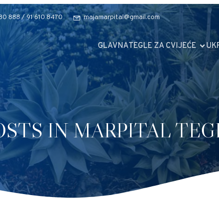
80 888 / 91 610 8470
majamarpital@gmail.com
GLAVNA
TEGLE ZA CVIJEĆE
UK
OSTS IN MARPITAL TEG