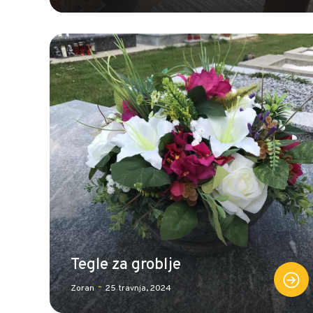
Tegle za groblje
-
Zoran
25 travnja, 2024