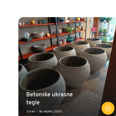
Betonske ukrasne
tegle
-
Zoran
18 veljače, 2025